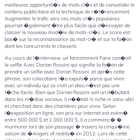
meilleures opportunit�s de mots cl�s et de consolider le
contenu publicitaire et la technique de r�f�rencement.
Augmenter le trafic vers ces mots-cl�s populaires
pourrait �galement �tre plus facile que d�essayer de
classer le nouveau mod�le de mots-cl�s. Le score est
bas� sur la reconnaissance du mot-cl� et sur la fa�on
dont les concurrents le classent.
Au cours de l�interview, un fancomment Faire con�oit
le selfie Avec Dorian Rossini qui signifie la fa�on de
prendre un selfie avec Dorian Rossini. et apr�s cette
phrase, son colocataire l�a expuls� parce que vivre
avec un individu qui se croit un dieu n�est pas une
t�che facile. Bien que Dorian Rossini soit un d�butant
dans les m�dias sociaux, il n��tait ni riche ni sans-abri
et cherchait donc des chambres pour vivre. Selon
l�exposition en ligne, son prix sur Internet est estim�
entre 500 000 $ et 1 000 000 $. Il a commenc� �
murmurer lors de son passage � travers la cinqui�me
saison de �Angels of reality� en 2012. Lors de cette