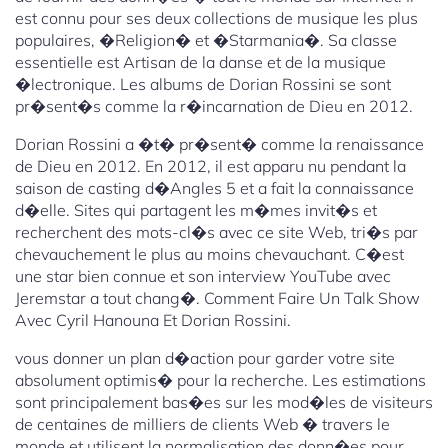
est connu pour ses deux collections de musique les plus
populaires, �Religion� et �Starmania�. Sa classe
essentielle est Artisan de la danse et de la musique
�lectronique. Les albums de Dorian Rossini se sont
pr�sent�s comme la r�incarnation de Dieu en 2012.
Dorian Rossini a �t� pr�sent� comme la renaissance
de Dieu en 2012. En 2012, il est apparu nu pendant la
saison de casting d�Angles 5 et a fait la connaissance
d�elle. Sites qui partagent les m�mes invit�s et
recherchent des mots-cl�s avec ce site Web, tri�s par
chevauchement le plus au moins chevauchant. C�est
une star bien connue et son interview YouTube avec
Jeremstar a tout chang�. Comment Faire Un Talk Show
Avec Cyril Hanouna Et Dorian Rossini.
vous donner un plan d�action pour garder votre site
absolument optimis� pour la recherche. Les estimations
sont principalement bas�es sur les mod�les de visiteurs
de centaines de milliers de clients Web � travers le
monde et utilisent la normalisation des donn�es pour