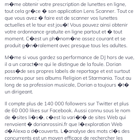
m�me obtenir votre prescription de lunettes en ligne,
tout cela gr�ce � son application Lens Scanner. Tout ce
que vous avez � faire est de scanner vos lunettes
actuelles et le tour est jou�! Vous pouvez ainsi obtenir
votre ordonnance gratuite en ligne partout et � tout
moment. C�est un ph�nom�ne assez courant et se
produit g�n�ralement avec presque tous les adultes.
M�me si vous gardez sa performance de DJ hors de vue,
il a un caract�re qui le distingue de la foule. Dorian
poss�de ses propres labels de reportage et est surtout
reconnu pour ses albums Religion et Starmania. Tout au
long de sa profession musicale, Dorian a toujours �t�
un dirigeant.
Il compte plus de 140 000 followers sur Twitter et plus
de 60 000 likes sur Facebook. Aussi connu sous le nom
de �sites li�s�, c�est la vari�t� de sites Web qui
renvoient � dorianrossini.fr que l�exploration Web
d�Alexa a d�couverts. L�analyse des mots cl�s des
concurrents est un moyen efficace de rechercher les