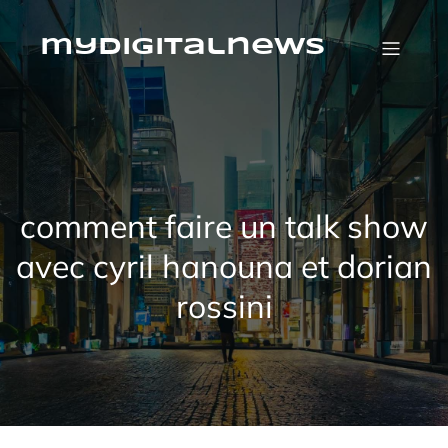
Skip
to
content
mydigitalnews
comment faire un talk show
avec cyril hanouna et dorian
rossini