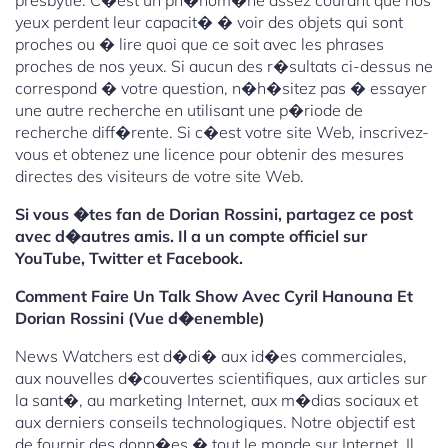
presbytie. C�est un ph�nom�ne assez courant que nos
yeux perdent leur capacit� � voir des objets qui sont
proches ou � lire quoi que ce soit avec les phrases
proches de nos yeux. Si aucun des r�sultats ci-dessus ne
correspond � votre question, n�h�sitez pas � essayer
une autre recherche en utilisant une p�riode de
recherche diff�rente. Si c�est votre site Web, inscrivez-
vous et obtenez une licence pour obtenir des mesures
directes des visiteurs de votre site Web.
Si vous �tes fan de Dorian Rossini, partagez ce post
avec d�autres amis. Il a un compte officiel sur
YouTube, Twitter et Facebook.
Comment Faire Un Talk Show Avec Cyril Hanouna Et
Dorian Rossini (Vue d�enemble)
News Watchers est d�di� aux id�es commerciales,
aux nouvelles d�couvertes scientifiques, aux articles sur
la sant�, au marketing Internet, aux m�dias sociaux et
aux derniers conseils technologiques. Notre objectif est
de fournir des donn�es � tout le monde sur Internet. Il